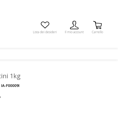
Lista dei desideri
Il mio account
Carrello
ini 1kg
IA-F00009I
*