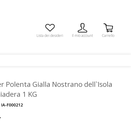
Lista dei desideri
Il mio account
Carrello
r Polenta Gialla Nostrano dell`Isola
Piadera 1 KG
IA-F000212
*