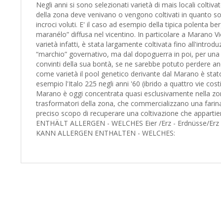
Negli anni si sono selezionati varietà di mais locali coltiv
della zona deve venivano o vengono coltivati in quanto son
incroci voluti. E' il caso ad esempio della tipica polenta 
maranélo” diffusa nel vicentino. In particolare a Marano Vi
varietà infatti, è stata largamente coltivata fino all'intr
“marchio” governativo, ma dal dopoguerra in poi, per una s
convinti della sua bontà, se ne sarebbe potuto perdere anc
come varietà il pool genetico derivante dal Marano è stato
esempio l'Italo 225 negli anni '60 (ibrido a quattro vie cos
Marano è oggi concentrata quasi esclusivamente nella zona d
trasformatori della zona, che commercializzano una farina 
preciso scopo di recuperare una coltivazione che appartien
ENTHÄLT ALLERGEN - WELCHES Eier /Erz - Erdnüsse/Erz Fisch
KANN ALLERGEN ENTHALTEN - WELCHES: