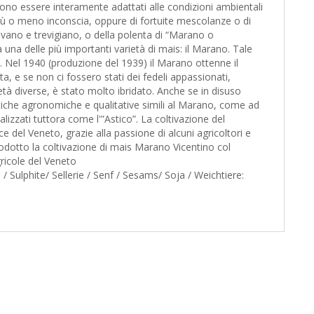
tarono essere interamente adattati alle condizioni ambientali
 più o meno inconscia, oppure di fortuite mescolanze o di
dovano e trevigiano, o della polenta di “Marano o
una delle più importanti varietà di mais: il Marano. Tale
SA. Nel 1940 (produzione del 1939) il Marano ottenne il
, e se non ci fossero stati dei fedeli appassionati,
tà diverse, è stato molto ibridato. Anche se in disuso
stiche agronomiche e qualitative simili al Marano, come ad
lizzati tuttora come l'”Astico”. La coltivazione del
 del Veneto, grazie alla passione di alcuni agricoltori e
rodotto la coltivazione di mais Marano Vicentino col
ricole del Veneto
Sulphite/ Sellerie / Senf / Sesams/ Soja / Weichtiere: