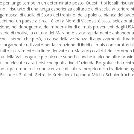
ate per lungo tempo in un determinato posto. Questi “tipi locali” risul
o il risultato di una lunga esperienza colturale e di scelta anteriore
bergamasca, di quella di Storo del trentino, della polenta bianca del pa
centino, un paese a circa 18 km a Nord di Vicenza, è stata selezionata 
oduzione, nel dopoguerra, dei moderni ibridi di mais provenienti dagli U
erie di motivi, la cultura del Marano è stata rapidamente abbandonata
he il seme, che però, a causa della vicinanza di appezzamenti di varie
 largamente utilizzato per la creazione di ibridi di mais con caratteri
tituito interamente da linee derivate da Marano) o altri ibridi commercia
ella Val Leogra e per piccole superfici anche in alcune altre province
con elevate caratteristiche qualitative. L’azienda Borgoluce ha reint
e al patrimonio di conoscenza e di cultura proprio della tradizione ag
/erz Glutenh Getreide Krebstier / Lupinen/ Milch / Schalenfrüchte / 