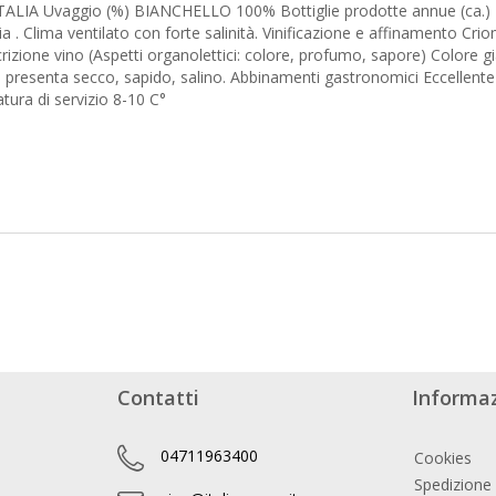
LIA Uvaggio (%) BIANCHELLO 100% Bottiglie prodotte annue (ca.) 18.
ima ventilato con forte salinità. Vinificazione e affinamento Crio
rizione vino (Aspetti organolettici: colore, profumo, sapore) Colore g
 si presenta secco, sapido, salino. Abbinamenti gastronomici Eccellente
ura di servizio 8-10 C°
Contatti
Informaz
04711963400
Cookies
Spedizione