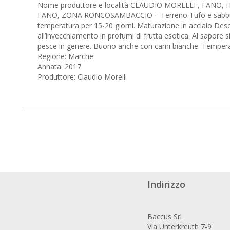
Nome produttore e località CLAUDIO MORELLI , FANO, ITA
FANO, ZONA RONCOSAMBACCIO – Terreno Tufo e sabbia . Cl
temperatura per 15-20 giorni. Maturazione in acciaio Desc
all’invecchiamento in profumi di frutta esotica. Al sapore
pesce in genere. Buono anche con carni bianche. Temperat
Regione: Marche
Annata: 2017
Produttore: Claudio Morelli
Indirizzo
Baccus Srl
Via Unterkreuth 7-9