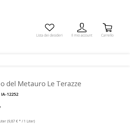
Lista dei desideri
Il mio account
Carrello
lo del Metauro Le Terazze
IA-12252
*
iter (9,87 € * / 1 Liter)